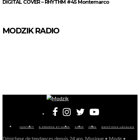
DIGITAL COVER – RHYTHM #45 Montemarco
MODZIK RADIO
CONTACT
À PROPOS ET OURS
SHOP
JOBS
MENTIONS LÉGALES
Dénicheur de tendances depuis 24 ans. Musique • Mode •