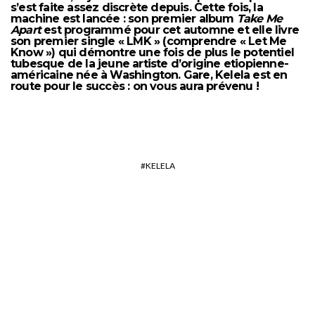
s’est faite assez discrète depuis. Cette fois, la
machine est lancée : son premier album
Take Me
Apart
est programmé pour cet automne et elle livre
son premier single « LMK » (comprendre « Let Me
Know ») qui démontre une fois de plus le potentiel
tubesque de la jeune artiste d’origine etiopienne-
américaine née à Washington. Gare, Kelela est en
route pour le succès : on vous aura prévenu !
KELELA
Cigarettes After Sex,
après l’amour