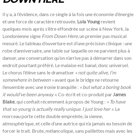
Il y a, à l’évidence, dans ce single à la fois une économie d’énergie
et une force de caractère retrouvée.
Lola Young
revient
quelques mois après s’être effondrée sur scène à New York, la
Londonienne signe
From Down Here
, un premier pas musical
mesuré. Le tableau d’ouverture est d’une précision clinique : une
robe d’anniversaire, une table sur laquelle on ne parvient plus à
danser, une conversation qu’on n’arrive pas à démarrer dans son
endroit pourtant préféré. Le malaise est banal, donc universel.
Le chorus l’élève sans le dramatiser
«
not quite alive, I’m
somewhere in between »
avant que le bridge ne retourne
l’ensemble avec une ironie tranquille :
«
but what a boring book
it would’ve been anyway ».
Co-écrit et co-produit par
James
Blake
, qui confiait récemment à propos de Young :
«
To have
that so young is actually really unique. I just love her »
. Le
morceau porte cette double empreinte, la sienne,
atmosphérique, et celle d’une autrice qui n’a jamais eu besoin de
forcer le trait. Brute, mélancolique, sans paillettes mais avec les