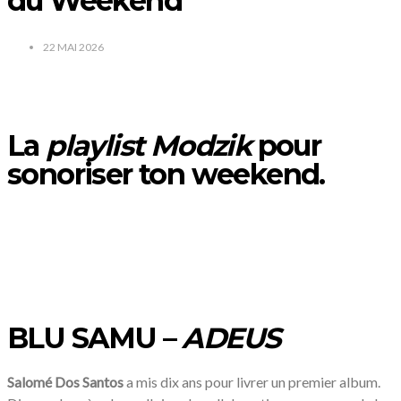
du Weekend
22 MAI 2026
/
La
playlist Modzik
pour
sonoriser ton weekend.
/
BLU SAMU –
ADEUS
Salomé
Dos Santos
a mis dix ans pour livrer un premier album.