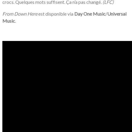
crocs. Quelques mots suffisent. Ça n’a pas changé.
(LFC)
From Down Here
est disponible via
Day One Music
/
Universal
Music
.
/