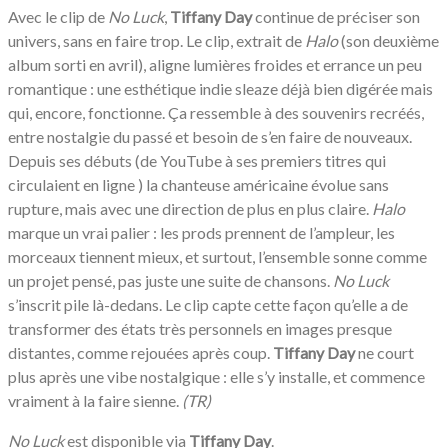
Avec le clip de
No Luck
,
Tiffany Day
continue de préciser son
univers, sans en faire trop. Le clip, extrait de
Halo
(son deuxième
album sorti en avril), aligne lumières froides et errance un peu
romantique : une esthétique indie sleaze déjà bien digérée mais
qui, encore, fonctionne. Ça ressemble à des souvenirs recréés,
entre nostalgie du passé et besoin de s’en faire de nouveaux.
Depuis ses débuts (de YouTube à ses premiers titres qui
circulaient en ligne ) la chanteuse américaine évolue sans
rupture, mais avec une direction de plus en plus claire.
Halo
marque un vrai palier : les prods prennent de l’ampleur, les
morceaux tiennent mieux, et surtout, l’ensemble sonne comme
un projet pensé, pas juste une suite de chansons.
No Luck
s’inscrit pile là-dedans. Le clip capte cette façon qu’elle a de
transformer des états très personnels en images presque
distantes, comme rejouées après coup.
Tiffany Day
ne court
plus après une vibe nostalgique : elle s’y installe, et commence
vraiment à la faire sienne.
(TR)
No Luck
est disponible via
Tiffany Day
.