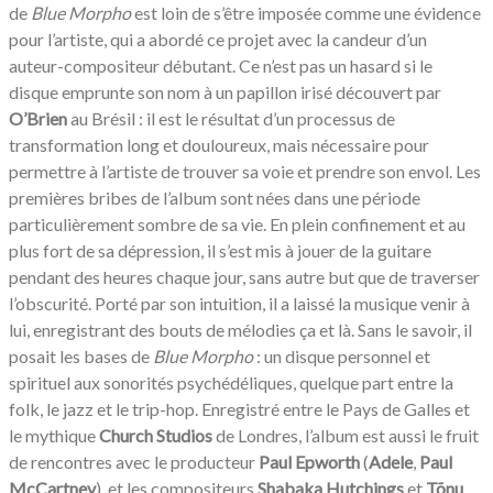
de
Blue Morpho
est loin de s’être imposée comme une évidence
pour l’artiste, qui a abordé ce projet avec la candeur d’un
auteur-compositeur débutant. Ce n’est pas un hasard si le
disque emprunte son nom à un papillon irisé découvert par
O’Brien
au Brésil : il est le résultat d’un processus de
transformation long et douloureux, mais nécessaire pour
permettre à l’artiste de trouver sa voie et prendre son envol. Les
premières bribes de l’album sont nées dans une période
particulièrement sombre de sa vie. En plein confinement et au
plus fort de sa dépression, il s’est mis à jouer de la guitare
pendant des heures chaque jour, sans autre but que de traverser
l’obscurité. Porté par son intuition, il a laissé la musique venir à
lui, enregistrant des bouts de mélodies ça et là. Sans le savoir, il
posait les bases de
Blue Morpho
: un disque personnel et
spirituel aux sonorités psychédéliques, quelque part entre la
folk, le jazz et le trip-hop. Enregistré entre le Pays de Galles et
le mythique
Church Studios
de Londres, l’album est aussi le fruit
de rencontres avec le producteur
Paul Epworth
(
Adele
,
Paul
McCartney
), et les compositeurs
Shabaka Hutchings
et
Tõnu