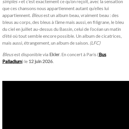
simples »
et c’est exactement ce qu’on reçoit, avec la sensation
que ces chansons nous appartiennent autant qu’elles lui
appartiennent.
Bleus
est un album beau, vraiment beau : des
bleus au corps, des bleus à l’âme mais aussi, en filigrane, le bleu
du ciel en juillet au-dessus du Bassin, celui de l’océan un matin
d’été où tout semble encore possible. Un album de cicatrices,
mais aussi, étrangement, un album de saison.
(LFC)
Bleus
est disponible via
Ekler
. En concert à Paris (
Bus
Palladium
) le
12 juin 2026
.
/