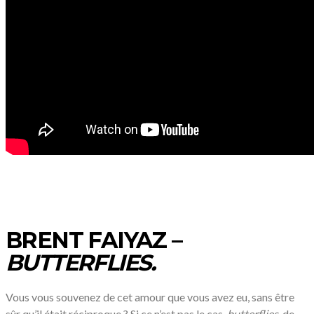
BRENT FAIYAZ –
BUTTERFLIES.
Vous vous souvenez de cet amour que vous avez eu, sans être
sûr qu’il était réciproque ? Si ce n’est pas le cas,
butterflies.
de