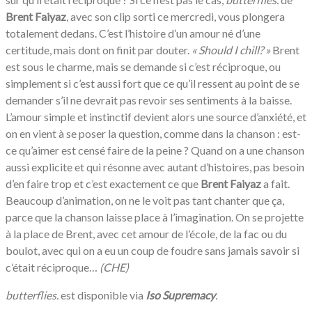
Brent Faiyaz
, avec son clip sorti ce mercredi, vous plongera
totalement dedans. C’est l’histoire d’un amour né d’une
certitude, mais dont on finit par douter.
«
Should I chill? »
Brent
est sous le charme, mais se demande si c’est réciproque, ou
simplement si c’est aussi fort que ce qu’il ressent au point de se
demander s’il ne devrait pas revoir ses sentiments à la baisse.
L’amour simple et instinctif devient alors une source d’anxiété, et
on en vient à se poser la question, comme dans la chanson : est-
ce qu’aimer est censé faire de la peine ? Quand on a une chanson
aussi explicite et qui résonne avec autant d’histoires, pas besoin
d’en faire trop et c’est exactement ce que
Brent Faiyaz
a fait.
Beaucoup d’animation, on ne le voit pas tant chanter que ça,
parce que la chanson laisse place à l’imagination. On se projette
à la place de Brent, avec cet amour de l’école, de la fac ou du
boulot, avec qui on a eu un coup de foudre sans jamais savoir si
c’était réciproque…
(CHE)
butterflies.
est disponible via
Iso Supremacy
.