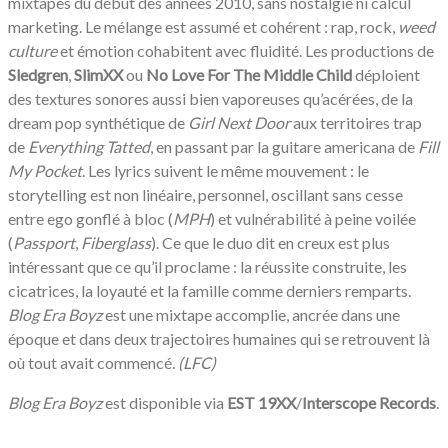
mixtapes du début des années 2010, sans nostalgie ni calcul
marketing. Le mélange est assumé et cohérent : rap, rock,
weed
culture
et émotion cohabitent avec fluidité. Les productions de
Sledgren
,
SlimXX
ou
No Love For The Middle Child
déploient
des textures sonores aussi bien vaporeuses qu’acérées, de la
dream pop synthétique de
Girl Next Door
aux territoires trap
de
Everything Tatted
, en passant par la guitare americana de
Fill
My Pocket
. Les lyrics suivent le même mouvement : le
storytelling est non linéaire, personnel, oscillant sans cesse
entre ego gonflé à bloc (
MPH
) et vulnérabilité à peine voilée
(
Passport
,
Fiberglass
). Ce que le duo dit en creux est plus
intéressant que ce qu’il proclame : la réussite construite, les
cicatrices, la loyauté et la famille comme derniers remparts.
Blog Era Boyz
est une mixtape accomplie, ancrée dans une
époque et dans deux trajectoires humaines qui se retrouvent là
où tout avait commencé.
(LFC)
Blog Era Boyz
est disponible via
EST 19XX
/
Interscope Records
.
/