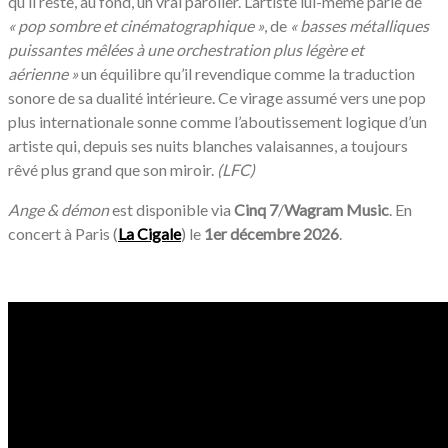
qu’il reste, au fond, un vrai parolier. L’artiste lui-même parle de
«
pop sombre et cinématographique »
, de
«
basses métalliques
puissantes mêlées à une orchestration plus légère et
aérienne »
un équilibre qu’il revendique comme la traduction
sonore de sa dualité intérieure. Ce virage assumé vers une pop
plus internationale sonne comme l’aboutissement logique d’un
artiste qui, depuis ses nuits blanches valaisannes, a toujours
rêvé plus grand que son miroir.
(LFC)
Ange & démon
est disponible via
Cinq 7
/
Wagram Music
. En
concert à Paris (
La Cigale
) le
1er décembre 2026
.
/