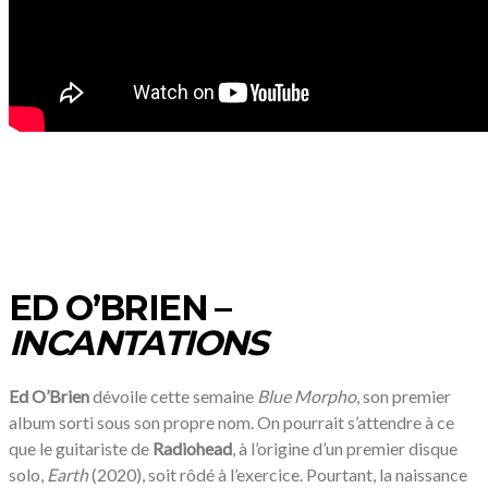
ED O’BRIEN –
INCANTATIONS
Ed O’Brien
dévoile cette semaine
Blue Morpho
, son premier
album sorti sous son propre nom. On pourrait s’attendre à ce
que le guitariste de
Radiohead
, à l’origine d’un premier disque
solo,
Earth
(2020), soit rôdé à l’exercice. Pourtant, la naissance