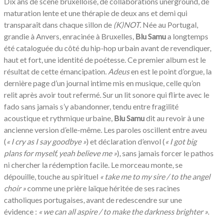
Dix ans de scène bruxelloise, de collaborations unerground, de
maturation lente et une thérapie de deux ans et demi qui
transparaît dans chaque sillon de
(K)NOT
. Née au Portugal,
grandie à Anvers, enracinée à Bruxelles,
Blu Samu
a longtemps
été cataloguée du côté du hip-hop urbain avant de revendiquer,
haut et fort, une identité de poétesse. Ce premier album est le
résultat de cette émancipation.
Adeus
en est le point d’orgue, la
dernière page d’un journal intime mis en musique, celle qu’on
relit après avoir tout refermé. Sur un lit sonore qui flirte avec le
fado sans jamais s’y abandonner, tendu entre fragilité
acoustique et rythmique urbaine,
Blu Samu
dit au revoir à une
ancienne version d’elle-même. Les paroles oscillent entre aveu
(
«
I cry as I say goodbye »
) et déclaration d’envol (
«
I got big
plans for myself, yeah believe me »
), sans jamais forcer le pathos
ni chercher la rédemption facile. Le morceau monte, se
dépouille, touche au spirituel
«
take me to my sire / to the angel
choir »
comme une prière laïque héritée de ses racines
catholiques portugaises, avant de redescendre sur une
évidence :
«
we can all aspire / to make the darkness brighter »
.