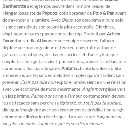
Bartherotte
a longtemps œuvré dans l’ombre, leader de
Hangar
, bassiste de
Papooz
, collaborateur de
Polo & Pan
avant
de s’avancer à la lumière. Avec
Bleus
, son deuxième album solo,
il signe sans doute son œuvre la plus accomplie. Dix titres,
vingt-sept minutes : pas une note de trop. Produit par
Adrien
Durand
au studio
Atlas
avec une équipe resserrée, l’album
déploie une pop organique et feutrée, construite autour de
guitares acoustiques, de claviers aériens et d’une rythmique
souple. La slide guitare vient, par endroits, creuser la mélancolie
comme un sillon dans le sable.
Antonin
chante la vulnérabilité
amoureuse, porté par des mélodies simples qui s’installent sans
prévenir.
J’sais pas dire non
explore l’ambivalence d’une relation
avec une économie de mots désarmante,
Angle mort
glisse vers
un jazz intime,
Palme d’or
épingle l’amour contemporain devenu
jeu de façades sans perdre sa légèreté, et
J’suis pas ta guitare,
dialogue imaginaire avec son instrument de prédilection surgit
comme une libération électrique. Il a voulu
«
des fragments de
vie, plus ou moins lumineux, posés sur des mélodies