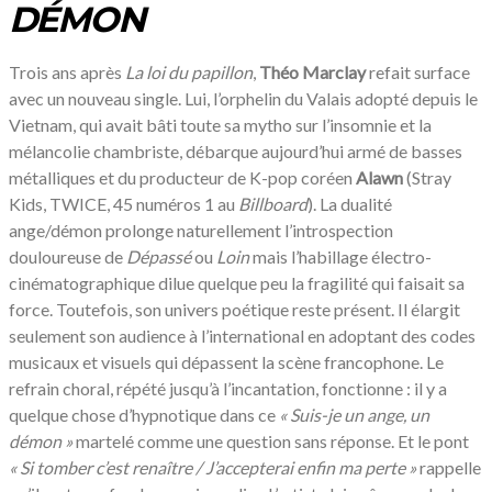
DÉMON
Trois ans après
La loi du papillon
,
Théo Marclay
refait surface
avec un nouveau single. Lui, l’orphelin du Valais adopté depuis le
Vietnam, qui avait bâti toute sa mytho sur l’insomnie et la
mélancolie chambriste, débarque aujourd’hui armé de basses
métalliques et du producteur de K-pop coréen
Alawn
(Stray
Kids, TWICE, 45 numéros 1 au
Billboard
). La dualité
ange/démon prolonge naturellement l’introspection
douloureuse de
Dépassé
ou
Loin
mais l’habillage électro-
cinématographique dilue quelque peu la fragilité qui faisait sa
force. Toutefois, son univers poétique reste présent. Il élargit
seulement son audience à l’international en adoptant des codes
musicaux et visuels qui dépassent la scène francophone. Le
refrain choral, répété jusqu’à l’incantation, fonctionne : il y a
quelque chose d’hypnotique dans ce
«
Suis-je un ange, un
démon »
martelé comme une question sans réponse. Et le pont
«
Si tomber c’est renaître / J’accepterai enfin ma perte »
rappelle