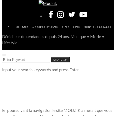
CONTACT
À PROPOS ET OURS
SHOP
JOBS
MENTIONS LÉGALES
Dénicheur de tendances depuis 24 ans. Musique • Mode •
Lifestyle
SEARCH
SEARCH
FOR:
Input your search keywords and press Enter.
LE RESPECT DE VOTRE VIE PRIVÉE
NOUS CONCERNE
En poursuivant la navigation le site MODZIK aimerait que vous