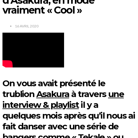
d’Asakura, en mode
vraiment « Cool »
16 AVRIL 2020
On vous avait présenté le
trublion
Asakura
à travers
une
interview & playlist
il y a
quelques mois après qu’il nous ai
fait danser avec une série de
bangers comme « Tekale » ou