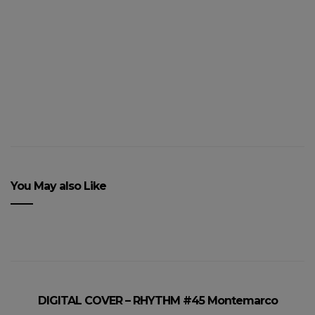
le rock indé s’invite à Paris
You May also Like
DIGITAL COVER – RHYTHM #45 Montemarco