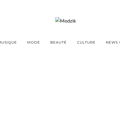
MUSIQUE
MODE
BEAUTÉ
CULTURE
NEWS !
 la première boutique
fitters à Amsterdam
22 OCTOBRE 2013