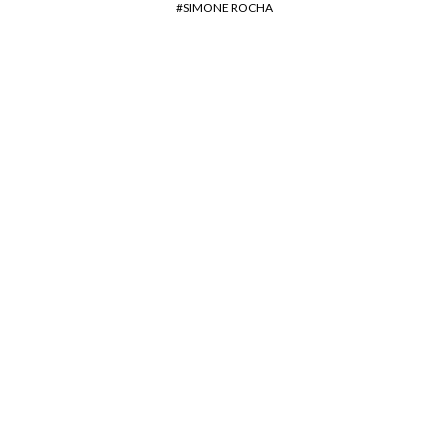
SIMONE ROCHA
NEWS : nouvel album de
EARTHEATERS, «
Powders »