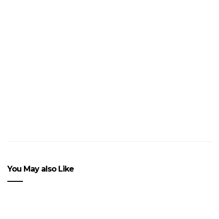
NEWS : VITTORIA
PIETROPOLI chez
JACQUEMUS
You May also Like