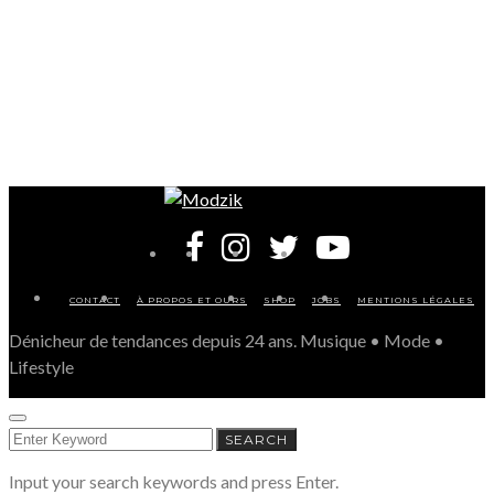
CONTACT
À PROPOS ET OURS
SHOP
JOBS
MENTIONS LÉGALES
Dénicheur de tendances depuis 24 ans. Musique • Mode •
Lifestyle
SEARCH
SEARCH
FOR:
Input your search keywords and press Enter.