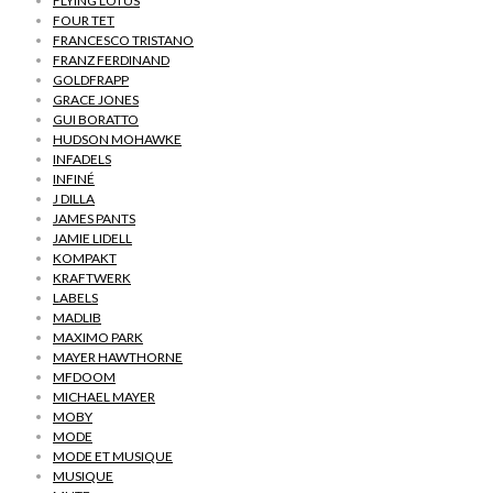
FLYING LOTUS
FOUR TET
FRANCESCO TRISTANO
FRANZ FERDINAND
GOLDFRAPP
GRACE JONES
GUI BORATTO
HUDSON MOHAWKE
INFADELS
INFINÉ
J DILLA
JAMES PANTS
JAMIE LIDELL
KOMPAKT
KRAFTWERK
LABELS
MADLIB
MAXIMO PARK
MAYER HAWTHORNE
MFDOOM
MICHAEL MAYER
MOBY
MODE
MODE ET MUSIQUE
MUSIQUE