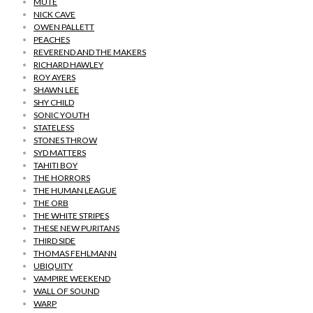
MUTE
NICK CAVE
OWEN PALLETT
PEACHES
REVEREND AND THE MAKERS
RICHARD HAWLEY
ROY AYERS
SHAWN LEE
SHY CHILD
SONIC YOUTH
STATELESS
STONES THROW
SYD MATTERS
TAHITI BOY
THE HORRORS
THE HUMAN LEAGUE
THE ORB
THE WHITE STRIPES
THESE NEW PURITANS
THIRD SIDE
THOMAS FEHLMANN
UBIQUITY
VAMPIRE WEEKEND
WALL OF SOUND
WARP