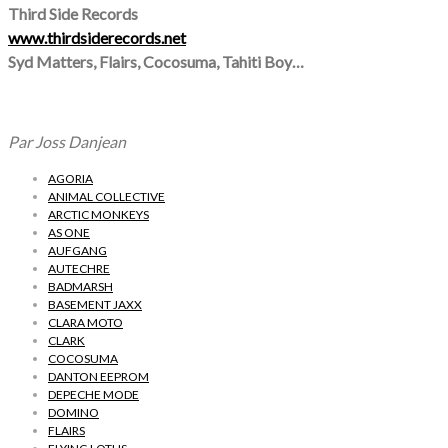
Third Side Records
www.thirdsiderecords.net
Syd Matters, Flairs, Cocosuma, Tahiti Boy…
Par Joss Danjean
AGORIA
ANIMAL COLLECTIVE
ARCTIC MONKEYS
AS ONE
AUFGANG
AUTECHRE
BADMARSH
BASEMENT JAXX
CLARA MOTO
CLARK
COCOSUMA
DANTON EEPROM
DEPECHE MODE
DOMINO
FLAIRS