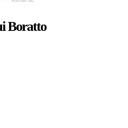
POSTS
BY
TAG
i Boratto