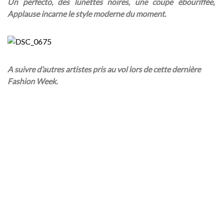
Un perfecto, des lunettes noires, une coupe ébouriffée,
Applause incarne le style moderne du moment.
A suivre d’autres artistes pris au vol lors de cette dernière
Fashion Week.
Pour sa nouvelle
collection, Longchamp a
deux maîtres mots :
sportif et chic !