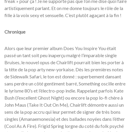
freak » pour ça ! Je ne supporte pas que l’on me dise quoi faire
artistiquement parlant. Et on me donne toujours le rôle de la
fille à la voix sexy et sensuelle. C’est plutôt agaçant à la fin !
Chronique
Alors que leur premier album Does You Inspire You était
passé un tant soit peu inaperçu malgré l’imparable single
Bruises, le nouvel opus de Chairlift pourrait bien les porter à
la tête de la pop arty new-yorkaise. Dès les premières notes
de Sidewalk Safari, le ton est donné : superbement dansant
sans perdre un côté gentiment barré, Something oscille entre
le lyrisme 80’s et l’électro-pop indie. Rappelant parfois Kate
Bush (l’excellent Ghost Night) ou encore la pop lo-fi chère à
John Maus (Take It Out On Me), Chairlift démontre aussi un
sens de la pop accru qui leur permet de signer de très bons
singles (Amanaemonesia) et des ballades noyées dans l’éther
(Cool As A Fire). Frigid Spring lorgne du coté du folk psyché