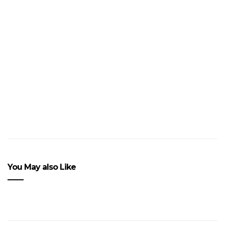
Parquet Courts à
l’attaque du Vieux
Continent
You May also Like