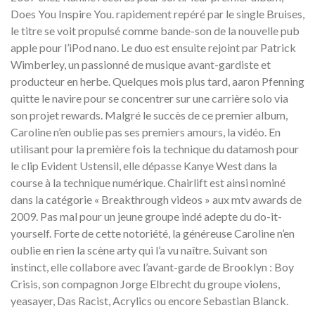
Does You Inspire You. rapidement repéré par le single Bruises,
le titre se voit propulsé comme bande-son de la nouvelle pub
apple pour l’iPod nano. Le duo est ensuite rejoint par Patrick
Wimberley, un passionné de musique avant-gardiste et
producteur en herbe. Quelques mois plus tard, aaron Pfenning
quitte le navire pour se concentrer sur une carrière solo via
son projet rewards. Malgré le succès de ce premier album,
Caroline n’en oublie pas ses premiers amours, la vidéo. En
utilisant pour la première fois la technique du datamosh pour
le clip Evident Ustensil, elle dépasse Kanye West dans la
course à la technique numérique. Chairlift est ainsi nominé
dans la catégorie « Breakthrough videos » aux mtv awards de
2009. Pas mal pour un jeune groupe indé adepte du do-it-
yourself. Forte de cette notoriété, la généreuse Caroline n’en
oublie en rien la scène arty qui l’a vu naître. Suivant son
instinct, elle collabore avec l’avant-garde de Brooklyn : Boy
Crisis, son compagnon Jorge Elbrecht du groupe violens,
yeasayer, Das Racist, Acrylics ou encore Sebastian Blanck.