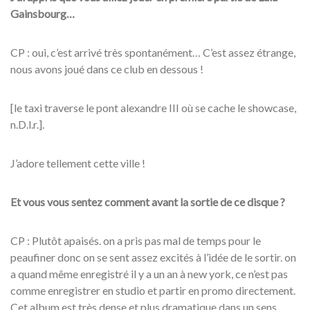
Gainsbourg…
CP : oui, c’est arrivé très spontanément… C’est assez étrange,
nous avons joué dans ce club en dessous !
[le taxi traverse le pont alexandre III où se cache le showcase,
n.D.l.r.].
J’adore tellement cette ville !
Et vous vous sentez comment avant la sortie de ce disque ?
CP : Plutôt apaisés. on a pris pas mal de temps pour le
peaufiner donc on se sent assez excités à l’idée de le sortir. on
a quand même enregistré il y a un an à new york, ce n’est pas
comme enregistrer en studio et partir en promo directement.
Cet album est très dense et plus dramatique dans un sens…