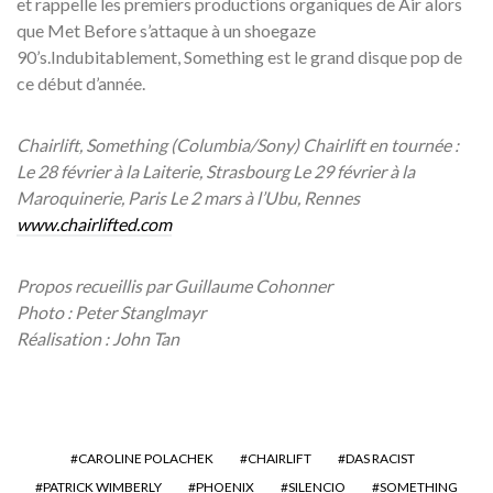
et rappelle les premiers productions organiques de Air alors
que Met Before s’attaque à un shoegaze
90’s.Indubitablement, Something est le grand disque pop de
ce début d’année.
Chairlift, Something (Columbia/Sony) Chairlift en tournée :
Le 28 février à la Laiterie, Strasbourg Le 29 février à la
Maroquinerie, Paris Le 2 mars à l’Ubu, Rennes
www.chairlifted.com
Propos recueillis par Guillaume Cohonner
Photo : Peter Stanglmayr
Réalisation : John Tan
CAROLINE POLACHEK
CHAIRLIFT
DAS RACIST
PATRICK WIMBERLY
PHOENIX
SILENCIO
SOMETHING