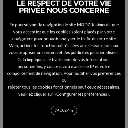
LE RESPECT DE VOTRE VIE
À ÉCOUTER : la bande son du weekend
PRIVÉE NOUS CONCERNE
24 NOVEMBRE 2023
BY
LA RÉDAC
En poursuivant la navigation le site MODZIK aimerait que
vous acceptiez que les cookies soient placés par votre
VOIR L'ARTICLE
navigateur pour pouvoir analyser le trafic de notre site
Web, activer les fonctionnalités liées aux réseaux sociaux,
vous proposer un contenu et des publicités personnalisées.
Cela impliquera le traitement de vos informations
personnelles, y compris votre adresse IP et votre
comportement de navigation. Pour modifier vos préférences
ou
rejeter tous les cookies fonctionnels sauf ceux nécessaires,
veuillez cliquer sur «Configurer les préférences».
J'ACCEPTE