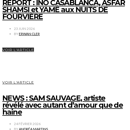
REPORT : INO CASABLANCA, ASFAR
SHAMSI et YAMÊ aux NUITS DE
FOURVIÈRE
23 JUIN 2026
BY
ERWAN CLER
VOIR L'ARTICLE
VOIR L'ARTICLE
NEWS : SAM SAUVAGE, artiste
révélé avec autant d’amour que de
haine
24 FÉVRIER 2026
BY
ANDRÉA MARTINS