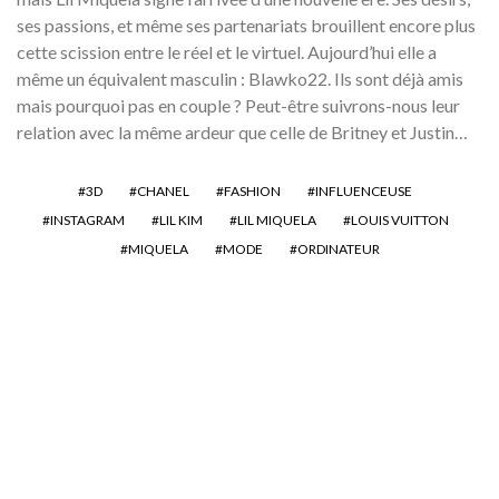
ses passions, et même ses partenariats brouillent encore plus
cette scission entre le réel et le virtuel. Aujourd’hui elle a
même un équivalent masculin : Blawko22. Ils sont déjà amis
mais pourquoi pas en couple ? Peut-être suivrons-nous leur
relation avec la même ardeur que celle de Britney et Justin…
3D
CHANEL
FASHION
INFLUENCEUSE
INSTAGRAM
LIL KIM
LIL MIQUELA
LOUIS VUITTON
MIQUELA
MODE
ORDINATEUR
Les Cheetos squattent la
Fashion Week de New
York