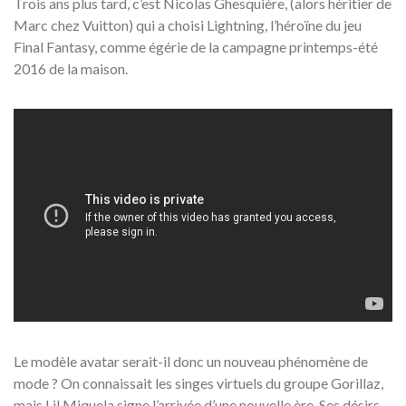
Trois ans plus tard, c’est Nicolas Ghesquière, (alors héritier de
Marc chez Vuitton) qui a choisi Lightning, l’héroïne du jeu
Final Fantasy, comme égérie de la campagne printemps-été
2016 de la maison.
Le modèle avatar serait-il donc un nouveau phénomène de
mode ? On connaissait les singes virtuels du groupe Gorillaz,
mais Lil Miquela signe l’arrivée d’une nouvelle ère. Ses désirs,