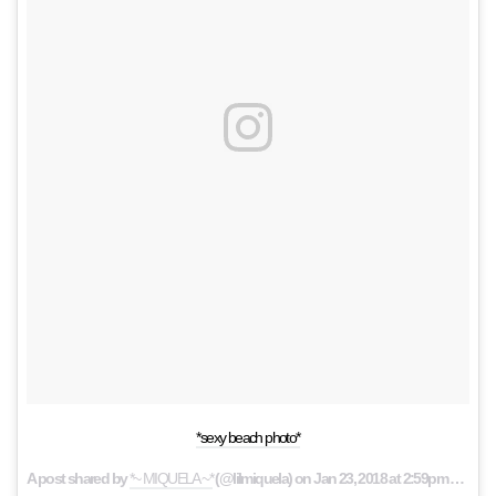
*sexy beach photo*
A post shared by
*~ MIQUELA ~*
(@lilmiquela) on
Jan 23, 2018 at 2:59pm PST