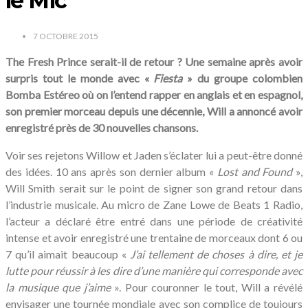
le Mic’
7 OCTOBRE 2015
The Fresh Prince serait-il de retour ? Une semaine après avoir
surpris tout le monde avec «
Fiesta
» du groupe colombien
Bomba Estéreo où on l’entend rapper en anglais et en espagnol,
son premier morceau depuis une décennie, Will a annoncé avoir
enregistré près de 30 nouvelles chansons.
Voir ses rejetons Willow et Jaden s’éclater lui a peut-être donné
des idées. 10 ans après son dernier album «
Lost and Found
»,
Will Smith serait sur le point de signer son grand retour dans
l’industrie musicale. Au micro de Zane Lowe de Beats 1 Radio,
l’acteur a déclaré être entré dans une période de créativité
intense et avoir enregistré une trentaine de morceaux dont 6 ou
7 qu’il aimait beaucoup «
J’ai tellement de choses à dire, et je
lutte pour réussir à les dire d’une manière qui corresponde avec
la musique que j’aime
». Pour couronner le tout, Will a révélé
envisager une tournée mondiale avec son complice de toujours