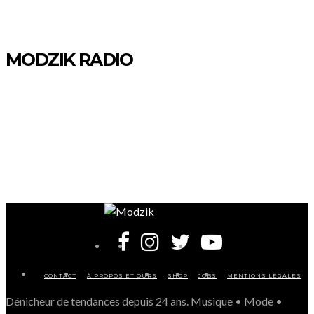
MODZIK RADIO
CONTACT
À PROPOS ET OURS
SHOP
JOBS
MENTIONS LÉGALES
Dénicheur de tendances depuis 24 ans. Musique • Mode •