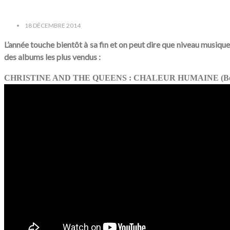
18 DÉCEMBRE 2014
L’année touche bientôt à sa fin et on peut dire que niveau musiqu
des albums les plus vendus :
CHRISTINE AND THE QUEENS : CHALEUR HUMAINE (Bec