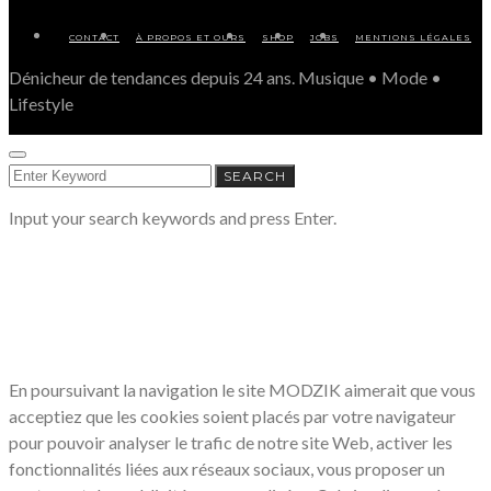
CONTACT
À PROPOS ET OURS
SHOP
JOBS
MENTIONS LÉGALES
Dénicheur de tendances depuis 24 ans. Musique • Mode •
Lifestyle
SEARCH
SEARCH
FOR:
Input your search keywords and press Enter.
LE RESPECT DE VOTRE VIE PRIVÉE
NOUS CONCERNE
En poursuivant la navigation le site MODZIK aimerait que vous
acceptiez que les cookies soient placés par votre navigateur
pour pouvoir analyser le trafic de notre site Web, activer les
fonctionnalités liées aux réseaux sociaux, vous proposer un