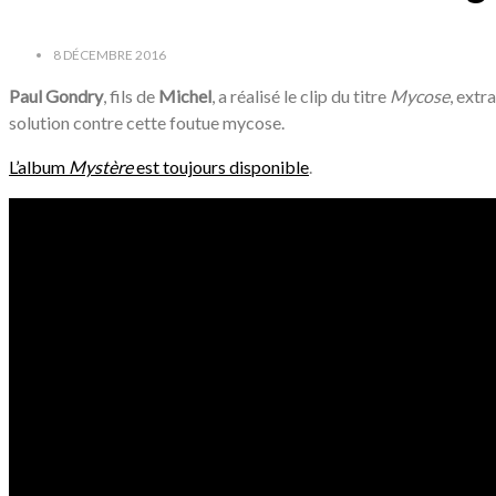
8 DÉCEMBRE 2016
Paul Gondry
, fils de
Michel
, a réalisé le clip du titre
Mycose
, extr
solution contre cette foutue mycose.
L’album
Mystère
est toujours disponible
.