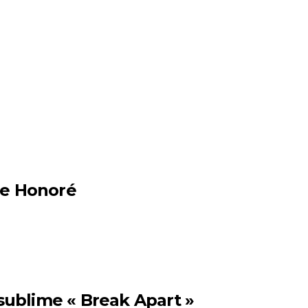
he Honoré
ublime « Break Apart »