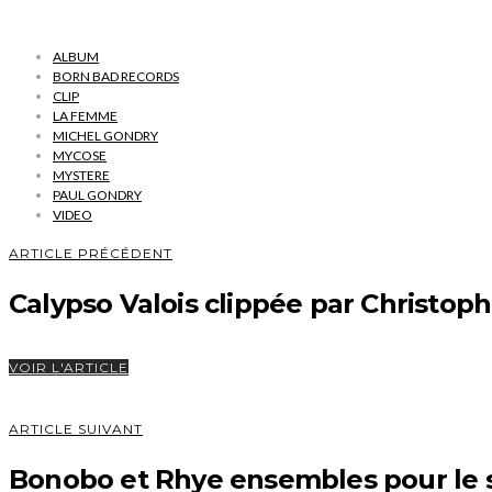
ALBUM
BORN BAD RECORDS
CLIP
LA FEMME
MICHEL GONDRY
MYCOSE
MYSTERE
PAUL GONDRY
VIDEO
ARTICLE PRÉCÉDENT
Calypso Valois clippée par Christop
VOIR L'ARTICLE
ARTICLE SUIVANT
Bonobo et Rhye ensembles pour le s