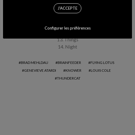
8. Last Time You Went Away
J'ACCEPTE
9. Freaky Times
10. After The Load Is Blown
11. A Little Bit More Time
Configurer les préférences
12. Trying Not To Die (feat.
Dennis Hamm
)
13. Things
14. Night
BRAD MEHLDAU
BRAINFEEDER
FLYING LOTUS
GENEVIEVE ATARDI
KNOWER
LOUIS COLE
THUNDERCAT
Pourquoi la mode adore