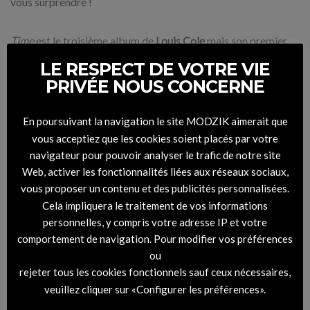
vous surprendre !
Time
est le troisième album de
Louis Cole
mais son premier
sur Brainfeeder et compte plusieurs invités comme le pianiste
LE RESPECT DE VOTRE VIE
et compositeur de jazz expérimental
Brad Mehldau
mais
PRIVÉE NOUS CONCERNE
aussi
Thundercat
, le talentueux joueur de clavier
Dennis
Hamm
et bien sûr
Genevieve Atardi
du groupe
Knower
(que
En poursuivant la navigation le site MODZIK aimerait que
l’on retrouve sur « When You’re Ugly »)
vous acceptiez que les cookies soient placés par votre
navigateur pour pouvoir analyser le trafic de notre site
Album
Time
tracklist :
Web, activer les fonctionnalités liées aux réseaux sociaux,
vous proposer un contenu et des publicités personnalisées.
1. Weird Part Of The Night
Cela impliquera le traitement de vos informations
2. When You’re Ugly (feat.
Genevieve Artadi
)
personnelles, y compris votre adresse IP et votre
3. Everytime
comportement de navigation. Pour modifier vos préférences
4. Phone
ou
5. Real Life (feat.
Brad Mehldau
)
rejeter tous les cookies fonctionnels sauf ceux nécessaires,
6. More Love Less Hate
veuillez cliquer sur «Configurer les préférences».
7. Tunnels In The Air (feat.
Thundercat
)