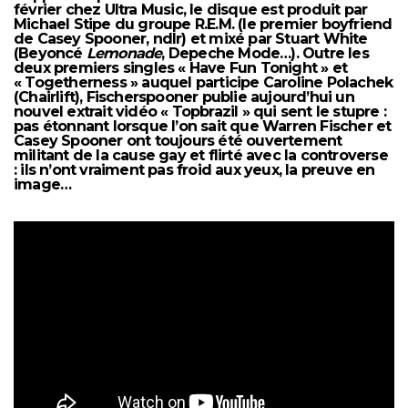
février chez Ultra Music, le disque est produit par
Michael Stipe du groupe R.E.M. (le premier boyfriend
de Casey Spooner, ndlr) et mixé par Stuart White
(Beyoncé
Lemonade
, Depeche Mode…). Outre les
deux premiers singles « Have Fun Tonight » et
« Togetherness » auquel participe Caroline Polachek
(Chairlift), Fischerspooner publie aujourd’hui un
nouvel extrait vidéo « Topbrazil » qui sent le stupre :
pas étonnant lorsque l’on sait que Warren Fischer et
Casey Spooner ont toujours été ouvertement
militant de la cause gay et flirté avec la controverse
: ils n’ont vraiment pas froid aux yeux, la preuve en
image…