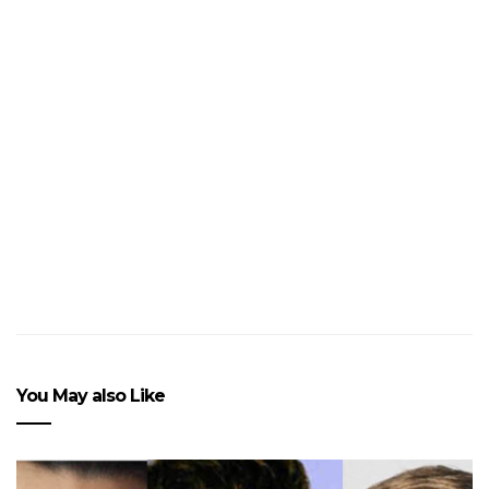
Playlist #119: « Under my
Umbrella-ella-ella »
You May also Like