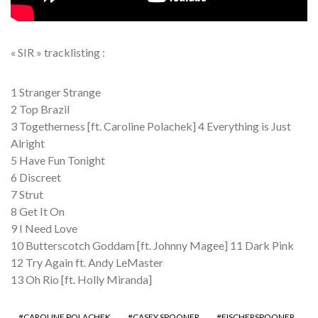
« SIR » tracklisting :
1 Stranger Strange
2 Top Brazil
3 Togetherness [ft. Caroline Polachek] 4 Everything is Just
Alright
5 Have Fun Tonight
6 Discreet
7 Strut
8 Get It On
9 I Need Love
10 Butterscotch Goddam [ft. Johnny Magee] 11 Dark Pink
12 Try Again ft. Andy LeMaster
13 Oh Rio [ft. Holly Miranda]
CAROLINE POLACHEK
CASEY SPOONER
FISCHERSPOONER