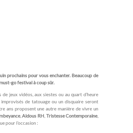
5 juin prochains pour vous enchanter. Beaucoup de
must-go festival à coup sûr.
s de jeux vidéos, aux siestes ou au quart d’heure
s improvisés de tatouage ou un disquaire seront
atre ans proposent une autre manière de vivre un
mbeyance
,
Aldous RH
,
Tristesse Contemporaine
,
ue pour l’occasion :