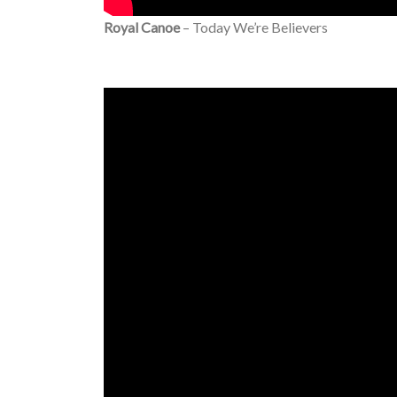
Royal Canoe
– Today We’re Believers