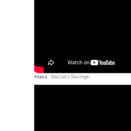
Malca
– She Get’s Too High