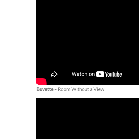
Buvette
– Room Without a View