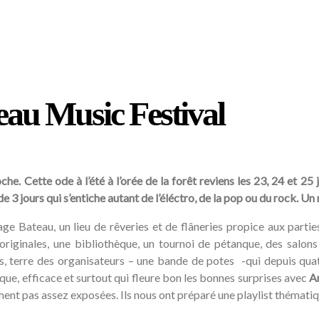
u Music Festival
e. Cette ode à l’été à l’orée de la forêt reviens les 23, 24 et 2
3 jours qui s’entiche autant de l’éléctro, de la pop ou du rock. Un 
lage Bateau, un lieu de rêveries et de flâneries propice aux partie
 originales, une bibliothèque, un tournoi de pétanque, des salon
es, terre des organisateurs – une bande de potes -qui depuis qu
ique, efficace et surtout qui fleure bon les bonnes surprises avec
A
ment pas assez exposées. Ils nous ont préparé une playlist thématiq