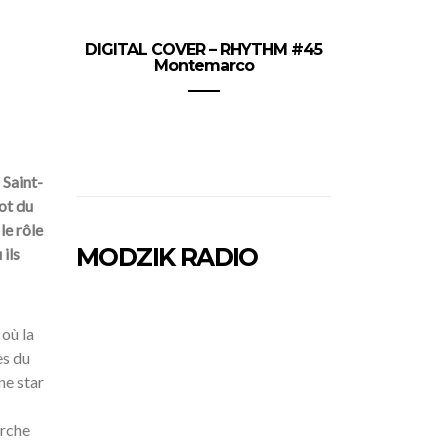
DIGITAL COVER – RHYTHM #45
Montemarco
 Saint-
lot du
le rôle
MODZIK RADIO
ils
 où la
ès du
ne star
arche