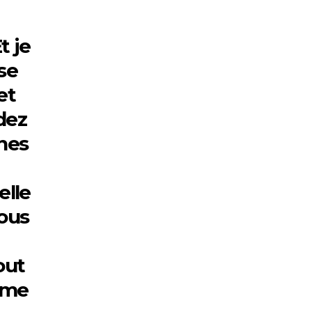
t je
se
et
dez
ones
elle
vous
out
mme