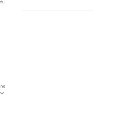
 du
une
ew