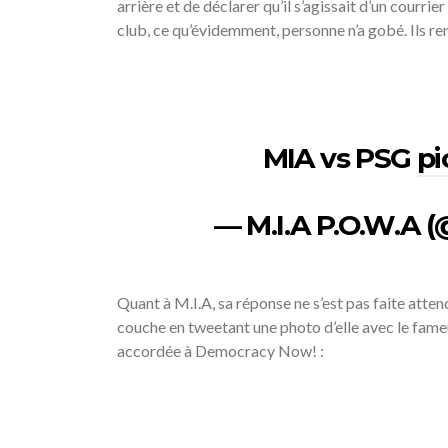
arrière et de déclarer qu’il s’agissait d’un courr
club, ce qu’évidemment, personne n’a gobé. Ils r
MIA vs PSG
pi
— M.I.A P.O.W.A 
Quant à M.I.A, sa réponse ne s’est pas faite atte
couche en tweetant une photo d’elle avec le fameu
accordée à Democracy Now! :