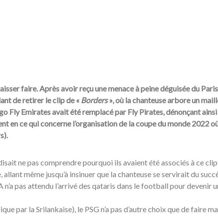
laisser faire. Après avoir reçu une menace à peine déguisée du Paris
t de retirer le clip de «
Borders
», où la chanteuse arbore un mail
ogo Fly Emirates avait été remplacé par Fly Pirates, dénonçant ainsi 
ent en ce qui concerne l’organisation de la coupe du monde 2022 où 
s).
disait ne pas comprendre pourquoi ils avaient été associés à ce clip
allant même jusqu’à insinuer que la chanteuse se servirait du succ
 n’a pas attendu l’arrivé des qataris dans le football pour devenir u
que par la Srilankaise), le PSG n’a pas d’autre choix que de faire m