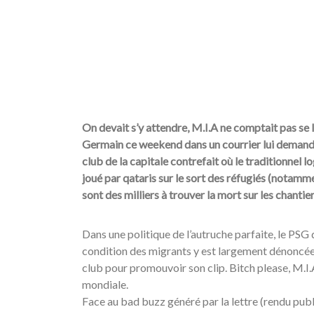
On devait s’y attendre, M.I.A ne comptait pas se 
Germain ce weekend dans un courrier lui demandan
club de la capitale contrefait où le traditionnel l
joué par qataris sur le sort des réfugiés (notamm
sont des milliers à trouver la mort sur les chantier
Dans une politique de l’autruche parfaite, le PSG 
condition des migrants y est largement dénoncée, 
club pour promouvoir son clip. Bitch please, M.I.A
mondiale.
Face au bad buzz généré par la lettre (rendu publi