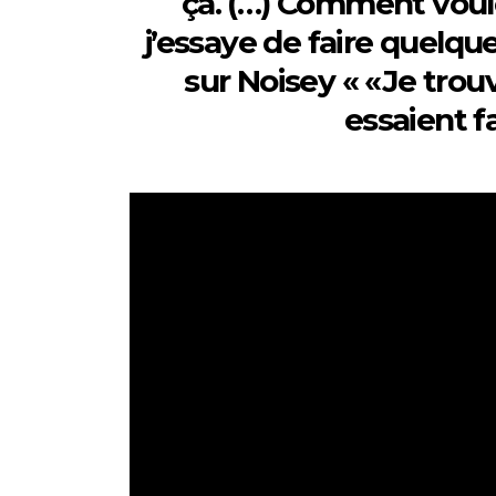
ça. (…) Comment voule
j’essaye de faire quelque
sur Noisey « «Je tro
essaient fa