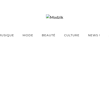
MUSIQUE
MODE
BEAUTÉ
CULTURE
NEWS !
e au dessus de la tête » :
se de M.I.A au PSG
13 JANVIER 2016