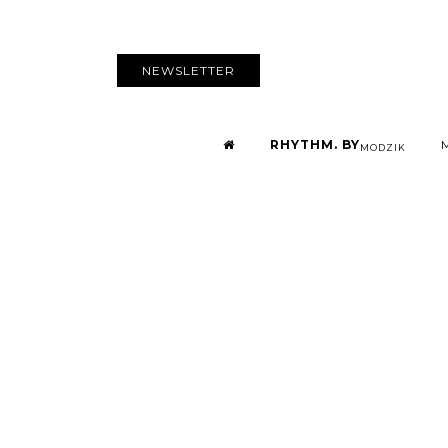
NEWSLETTER
RHYTHM. BY
MODZIK
« Ca leur pass
la répon