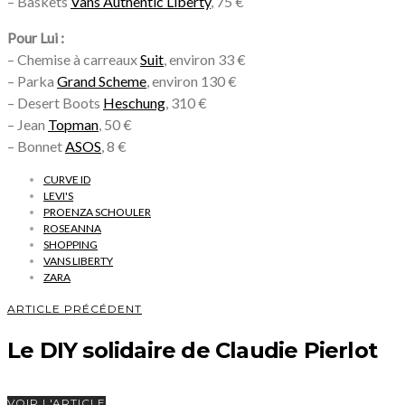
– Baskets
Vans Authentic Liberty
, 75 €
Pour Lui :
– Chemise à carreaux
Suit
, environ 33 €
– Parka
Grand Scheme
, environ 130 €
– Desert Boots
Heschung
, 310 €
– Jean
Topman
, 50 €
– Bonnet
ASOS
, 8 €
CURVE ID
LEVI'S
PROENZA SCHOULER
ROSEANNA
SHOPPING
VANS LIBERTY
ZARA
ARTICLE PRÉCÉDENT
Le DIY solidaire de Claudie Pierlot
VOIR L'ARTICLE