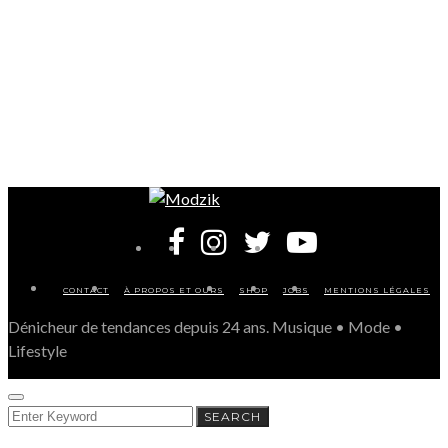
CONTACT
À PROPOS ET OURS
SHOP
JOBS
MENTIONS LÉGALES
Dénicheur de tendances depuis 24 ans. Musique • Mode •
Lifestyle
SEARCH
SEARCH
FOR: