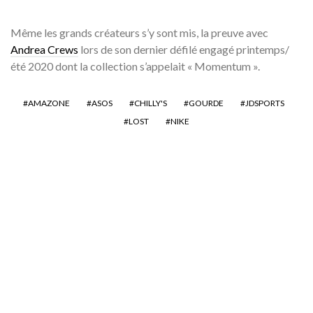
Même les grands créateurs s’y sont mis, la preuve avec
Andrea Crews
lors de son dernier défilé engagé printemps/
été 2020 dont la collection s’appelait « Momentum ».
AMAZONE
ASOS
CHILLY'S
GOURDE
JDSPORTS
LOST
NIKE
tendance : les artistes
atypiques aux patronymes
« chelou »