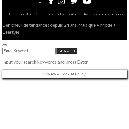
CONTACT
À PROPOS ET OURS
SHOP
JOBS
MENTIONS LÉGALES
Dénicheur de tendances depuis 24 ans. Musique • Mode •
Lifestyle
SEARCH
SEARCH
FOR:
Input your search keywords and press Enter.
Privacy & Cookies Policy