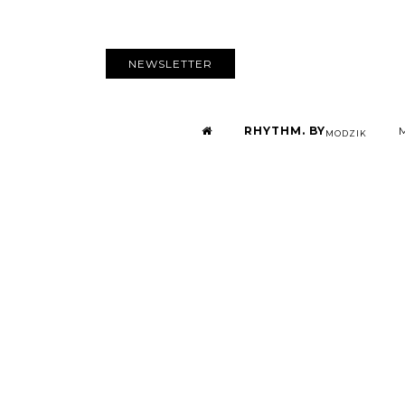
NEWSLETTER
RHYTHM. BY
MODZIK
Beyonce revi
estiva