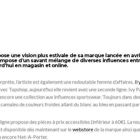
ose une vision plus estivale de sa marque lancée en avri
compose d’un savant mélange de diverses influences ent
d’hui en magasin et online.
rprète, l’artiste est également une redoutable femme d’affaires.
Il 
avec Topshop, aujourd’hui elle revient avec une seconde ligne. Ivy 
 encore une collection aux influences sportswear. Toujours dans de
 camaïeu de couleurs froides allant du blanc au bleu en passant par 
a ligne propose des pièces à prix accessibles (inférieur à 60€). La no
t disponible dès maintenant sur le
webstore
de la marque ainsi qu
ou encore Net-A-Porter.