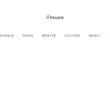
MUSIQUE
MODE
BEAUTÉ
CULTURE
NEWS !
ent avec une collection
le pour Ivy Park
6 JUILLET 2016