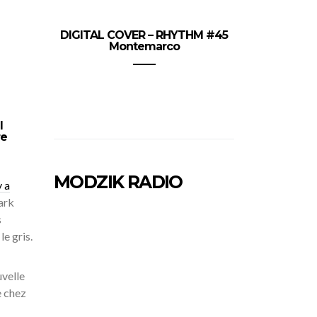
DIGITAL COVER – RHYTHM #45
Montemarco
l
re
MODZIK RADIO
y a
Park
s
le gris.
uvelle
e chez