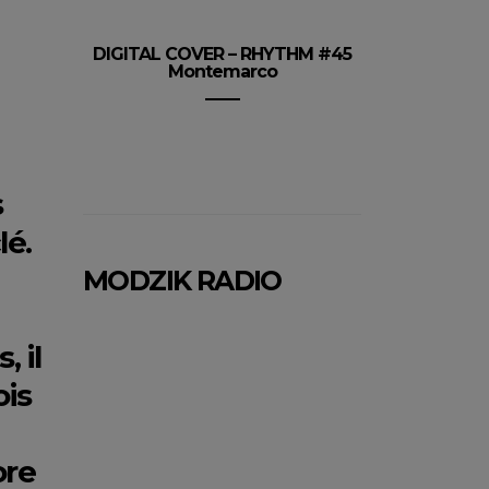
DIGITAL COVER – RHYTHM #45
Montemarco
s
lé.
MODZIK RADIO
 il
ois
ore