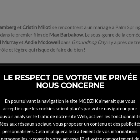
Samberg
et
Cristin Miloti
se rencontrent à un mariage à Palm Spring
 dans le premier film de
Max Barbakow
.
Le sous-genre de la comé
ll Murray
et
Andie Mcdowell
dans
Groundhog Day
il y a près de tr
le et légère qui risque de faire du bien !
LE RESPECT DE VOTRE VIE PRIVÉE
NOUS CONCERNE
En poursuivant la navigation le site MODZIK aimerait que vous
acceptiez que les cookies soient placés par votre navigateur pour
ouvoir analyser le trafic de notre site Web, activer les fonctionnalit
liées aux réseaux sociaux, vous proposer un contenu et des publicité
personnalisées. Cela impliquera le traitement de vos informations
personnelles, y compris votre adresse IP et votre comportement de