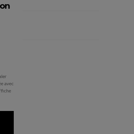
’on
aler
ée avec
ffiche