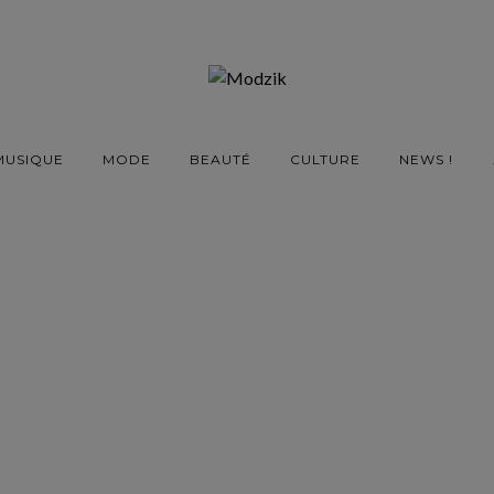
MUSIQUE
MODE
BEAUTÉ
CULTURE
NEWS !
 tout ce qu’il faudra
arder cet été
26 JUIN 2020