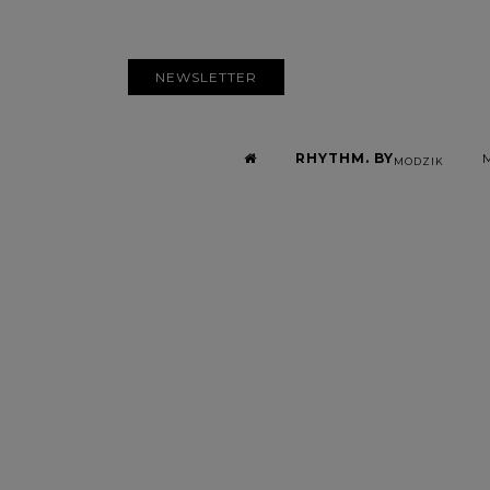
NEWSLETTER
RHYTHM. BY
MODZIK
Le guide de
reg