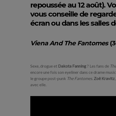
repoussée au 12 août). Voi
vous conseille de regarde
écran ou dans les salles 
Viena And The Fantomes
(3
Sexe, drogue et
Dakota Fanning
? Les fans de
Th
encore une fois son eyeliner dans ce drame musica
le groupe post-punk
The Fantomes
.
Zoë Kravitz
avec elle.