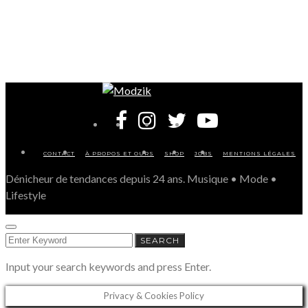
CONTACT
À PROPOS ET OURS
SHOP
JOBS
MENTIONS LÉGALES
Dénicheur de tendances depuis 24 ans. Musique • Mode •
Lifestyle
SEARCH
SEARCH
FOR:
Input your search keywords and press Enter.
Privacy & Cookies Policy