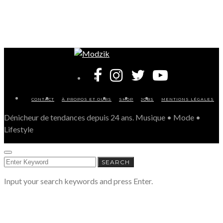
CONTACT
À PROPOS ET OURS
SHOP
JOBS
MENTIONS LÉGALES
Dénicheur de tendances depuis 24 ans. Musique • Mode •
Lifestyle
SEARCH
SEARCH
FOR:
Input your search keywords and press Enter.
LE RESPECT DE VOTRE VIE PRIVÉE