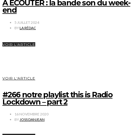
À ÉCOUTER : la bande son du week-
end
5 JUILLET 2024
BY
LA RÉDAC
VOIR L'ARTICLE
VOIR L'ARTICLE
#266 notre playlist this is Radio
Lockdown – part 2
16 NOVEMBRE 2020
BY
JOSS DANJEAN