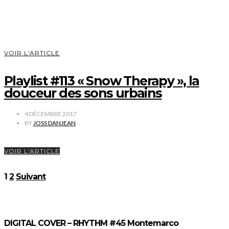
VOIR L'ARTICLE
Playlist #113 « Snow Therapy », la
douceur des sons urbains
4 DÉCEMBRE 2017
BY
JOSS DANJEAN
VOIR L'ARTICLE
Pagination
1
2
Suivant
des
publications
DIGITAL COVER – RHYTHM #45 Montemarco