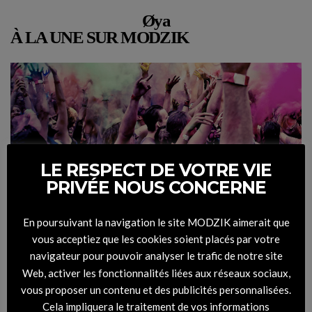
Øya
À LA UNE SUR MODZIK
LE RESPECT DE VOTRE VIE
PRIVÉE NOUS CONCERNE
En poursuivant la navigation le site MODZIK aimerait que
9 festivals européens à ne pas louper cet été
vous acceptiez que les cookies soient placés par votre
navigateur pour pouvoir analyser le trafic de notre site
19 JUIN 2013
BY
MARION
Web, activer les fonctionnalités liées aux réseaux sociaux,
vous proposer un contenu et des publicités personnalisées.
VOIR L'ARTICLE
Cela impliquera le traitement de vos informations