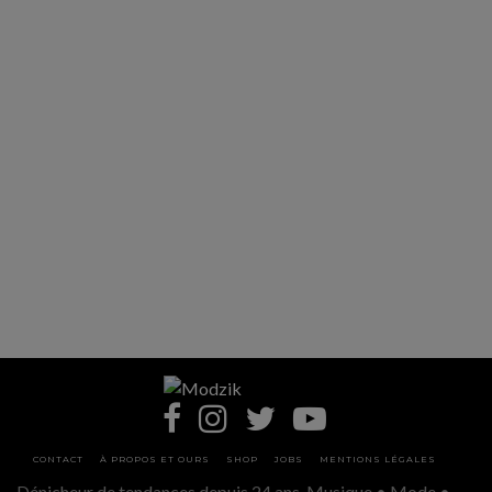
CONTACT
À PROPOS ET OURS
SHOP
JOBS
MENTIONS LÉGALES
Dénicheur de tendances depuis 24 ans. Musique • Mode •