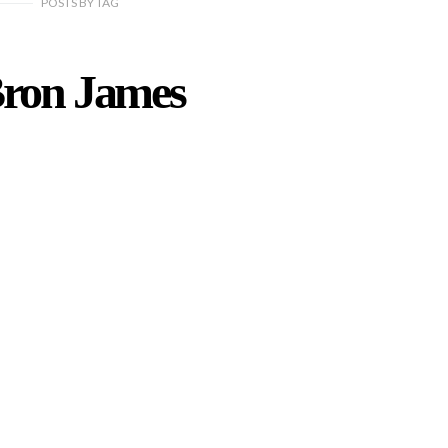
POSTS
BY
TAG
ron James