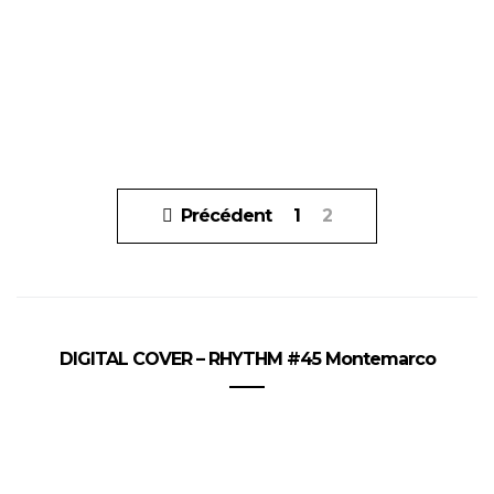
Pagination
Précédent
1
2
des
publications
DIGITAL COVER – RHYTHM #45 Montemarco