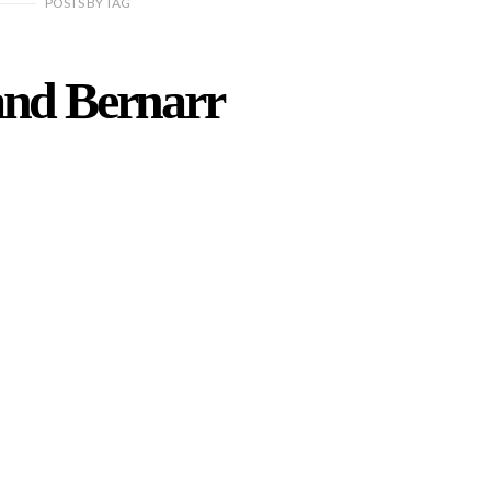
POSTS
BY
TAG
nd Bernarr