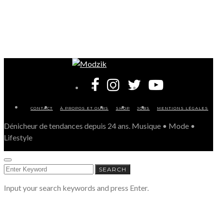
CONTACT
À PROPOS ET OURS
SHOP
JOBS
MENTIONS LÉGALES
Dénicheur de tendances depuis 24 ans. Musique • Mode •
Lifestyle
SEARCH
SEARCH
FOR:
Input your search keywords and press Enter.