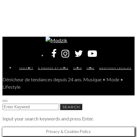
CONTACT
À PROPOS ET OURS
SHOP
JOBS
MENTIONS LÉGALES
Dénicheur de tendances depuis 24 ans. Musique • Mode •
Lifestyle
SEARCH
SEARCH
FOR:
Input your search keywords and press Enter.
Privacy & Cookies Policy