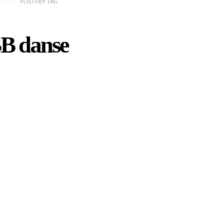
POSTS
BY
TAG
B danse