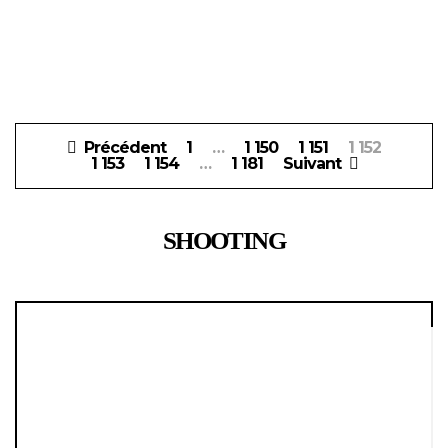
Pagination
Précédent
1
…
1 150
1 151
1 152
des
1 153
1 154
…
1 181
Suivant
publications
SHOOTING