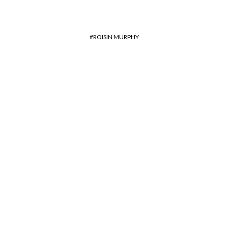
ROISIN MURPHY
Bye bye les squats, place
au contouring fessier ?!