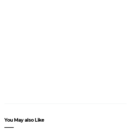
Le grand retour de The
Kills
You May also Like