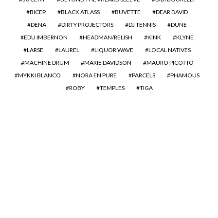
BICEP
BLACK ATLASS
BUVETTE
DEAR DAVID
DENA
DIRTY PROJECTORS
DJ TENNIS
DUNE
EDU IMBERNON
HEADMAN/RELISH
KINK
KLYNE
LARSE
LAUREL
LIQUOR WAVE
LOCAL NATIVES
MACHINE DRUM
MARIE DAVIDSON
MAURO PICOTTO
MYKKI BLANCO
NORA EN PURE
PARCELS
PHAMOUS
ROBY
TEMPLES
TIGA
Jean-Michel Jarre :
Oxygène, partie 3