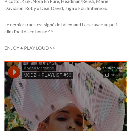
Picotto, Kink, Nora En Pure, Headman/Relish, Marie
Davidson, Roby x Dear David, Tiga x Edu Imbernon…
Le dernier track est signé de l’allemand Larse avec un petit
clin d’oeil disco house ^^
ENJOY + PLAY LOUD >>