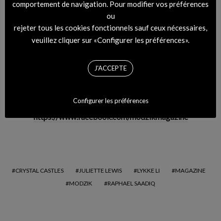
comportement de navigation. Pour modifier vos préférences
300 artistes
ou
rejeter tous les cookies fonctionnels sauf ceux nécessaires,
veuillez cliquer sur «Configurer les préférences».
Mais en 2021 MODZIK VOIT PLUS
J'ACCEPTE
GRAND … à suivre …
Configurer les préférences
https://www.instagram.com/modzik/
https://www.facebook.com/modzikmagazine
CRYSTAL CASTLES
JULIETTE LEWIS
LYKKE LI
MAGAZINE
MODZIK
RAPHAEL SAADIQ