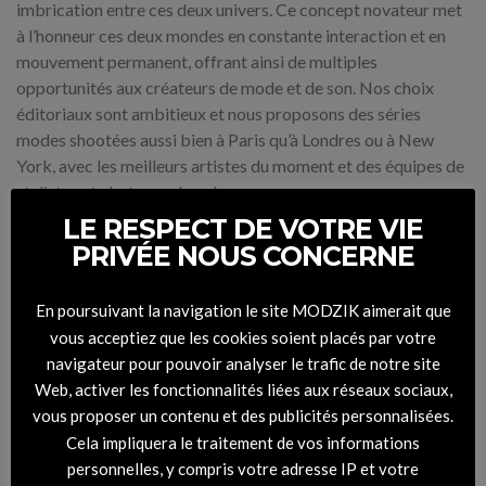
imbrication entre ces deux univers. Ce concept novateur met
à l’honneur ces deux mondes en constante interaction et en
mouvement permanent, offrant ainsi de multiples
opportunités aux créateurs de mode et de son. Nos choix
éditoriaux sont ambitieux et nous proposons des séries
modes shootées aussi bien à Paris qu’à Londres ou à New
York, avec les meilleurs artistes du moment et des équipes de
stylistes et photographes de renom.
LE RESPECT DE VOTRE VIE
PRIVÉE NOUS CONCERNE
En résumé, Modzik c’est :
En poursuivant la navigation le site MODZIK aimerait que
vous acceptiez que les cookies soient placés par votre
20 ans de rencontres
navigateur pour pouvoir analyser le trafic de notre site
20 ans de découvertes
Web, activer les fonctionnalités liées aux réseaux sociaux,
20 ans de mode
vous proposer un contenu et des publicités personnalisées.
Cela impliquera le traitement de vos informations
20 ans de coups de coeur
personnelles, y compris votre adresse IP et votre
Plus de 100 numéros