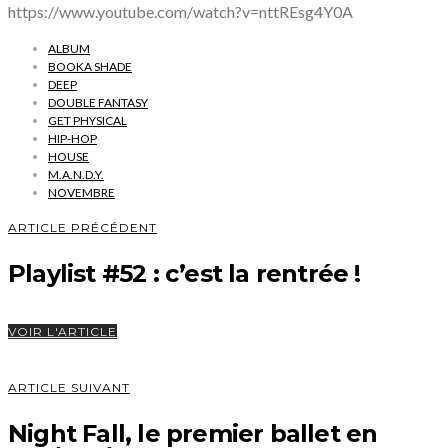
https://www.youtube.com/watch?v=nttREsg4Y0A
ALBUM
BOOKA SHADE
DEEP
DOUBLE FANTASY
GET PHYSICAL
HIP-HOP
HOUSE
M.A.N.D.Y.
NOVEMBRE
ARTICLE PRÉCÉDENT
Playlist #52 : c’est la rentrée !
VOIR L'ARTICLE
ARTICLE SUIVANT
Night Fall, le premier ballet en