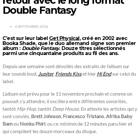
retour avec le long format
Double Fantasy
6 SEPTEMBRE 2016
C’est sur leur label
Get Physical
, créé en 2002 avec
Booka Shade
, que le duo allemand signe son premier
album :
Double Fantasy
. Douze titres sélectionnés
parmi une cinquantaine produits au fil des ans.
Depuis une semaine sont dévoilés des extraits de l’album sur
leur soundcloud,
Jupiter
,
Friends Kiss
et hier
Hi End
sur celui du
label.
L’album est prévu pour le 11 novembre prochain et comme on
pouvait s’y attendre, il oscillera entre différentes sonorités,
tantôt
Hip-Hop
, tantôt
Deep House
. En atteste les artistes qui y
sont conviés,
Brett Johnson
,
Francesco Tristano
,
Afrika Baby
Bam
ou
Nonku Phiri
, ou ce
minimix
de 12 minutes paru hier et
qui compilent les douze morceaux du disque.