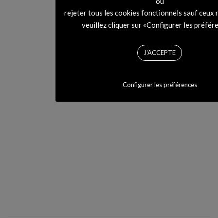
ou
rejeter tous les cookies fonctionnels sauf ceux 
veuillez cliquer sur «Configurer les préfér
J'ACCEPTE
Configurer les préférences
G-Eazy dans son nouveau
clip sulfureux Some Kind
Of Drug