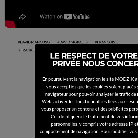
DAVID MANCUSO
DAVID MORALES
FRANÇOIS K
FRANKIE KNUCKLES
LARRY LEVAN
NICKY SIANO
LE RESPECT DE VOTRE
PRIVÉE NOUS CONCE
En poursuivant la navigation le site MODZIK a
vous acceptiez que les cookies soient placés 
navigateur pour pouvoir analyser le trafic de 
Web, activer les fonctionnalités liées aux rése
Slow Beauty, le nouvel
vous proposer un contenu et des publicités per
atout bio
Cela impliquera le traitement de vos infor
personnelles, y compris votre adresse IP e
comportement de navigation. Pour modifier vos