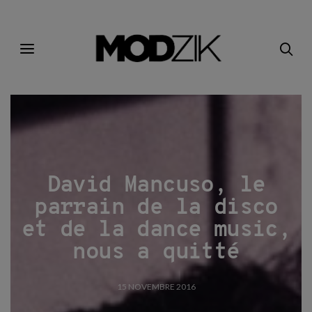
David Mancuso, le
parrain de la disco
et de la dance music,
nous a quitté
15 NOVEMBRE 2016