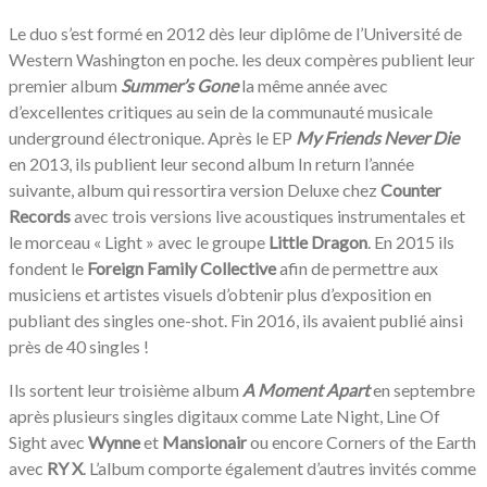
Le duo s’est formé en 2012 dès leur diplôme de l’Université de
Western Washington en poche. les deux compères publient leur
premier album
Summer’s Gone
la même année avec
d’excellentes critiques au sein de la communauté musicale
underground électronique. Après le EP
My Friends Never Die
en 2013, ils publient leur second album In return l’année
suivante, album qui ressortira version Deluxe chez
Counter
Records
avec trois versions live acoustiques instrumentales et
le morceau « Light » avec le groupe
Little Dragon
. En 2015 ils
fondent le
Foreign Family Collective
afin de permettre aux
musiciens et artistes visuels d’obtenir plus d’exposition en
publiant des singles one-shot. Fin 2016, ils avaient publié ainsi
près de 40 singles !
Ils sortent leur troisième album
A Moment Apart
en septembre
après plusieurs singles digitaux comme Late Night, Line Of
Sight avec
Wynne
et
Mansionair
ou encore Corners of the Earth
avec
RY X
. L’album comporte également d’autres invités comme