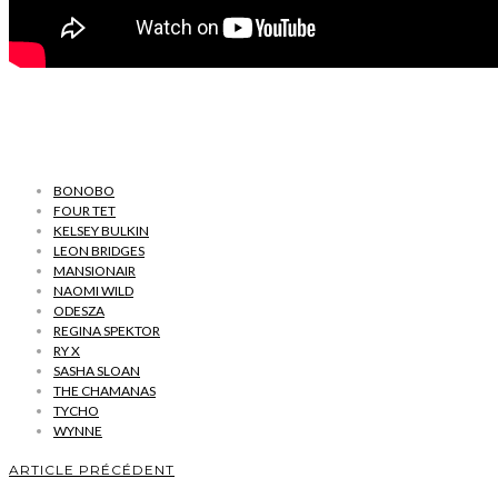
BONOBO
FOUR TET
KELSEY BULKIN
LEON BRIDGES
MANSIONAIR
NAOMI WILD
ODESZA
REGINA SPEKTOR
RY X
SASHA SLOAN
THE CHAMANAS
TYCHO
WYNNE
ARTICLE PRÉCÉDENT