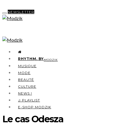
NEWSLETTER
RHYTHM. BY
MODZIK
MUSIQUE
MODE
BEAUTÉ
CULTURE
NEWS !
♫ PLAYLIST
E-SHOP MODZIK
Le cas Odesza