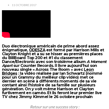
11 OCTOBRE 2017
Duo électronique américain de prime abord assez
énigmatique,
ODESZA
est formé par Harrison Mills et
Clayton Knight et a su se hisser au premières places
du BillBoard Top 200 et #1 du classement
Dance/Electronic avec son troisième album
A Moment
Apart
sur Counter Records. Il livre aujourd’hui son
nouveau single « Across The Room » avec
Leon
Bridges
: la vidéo réalisée par Ian Schwartz (nommé
pour un Grammy du meilleur clip vidéo) met ce
dernier en scène à différents moments de sa vie
contant ainsi l’histoire de sa famille sur plusieurs
génération. On y voit même Harrison et Clayton
furtivement en caméo. Et ils feront leur premier live
TV chez Jimmy Kimmel le 26 octobre prochain
Retour sur une success story :