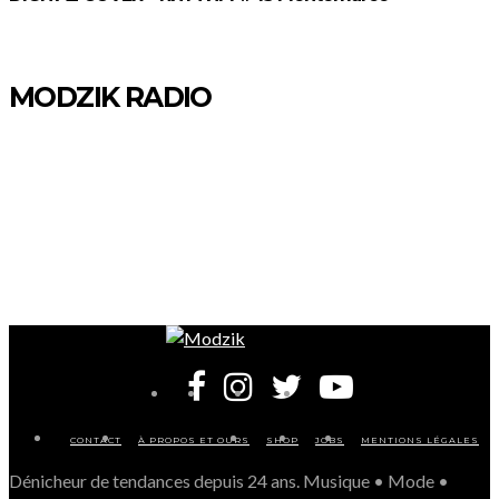
MODZIK RADIO
CONTACT
À PROPOS ET OURS
SHOP
JOBS
MENTIONS LÉGALES
Dénicheur de tendances depuis 24 ans. Musique • Mode •