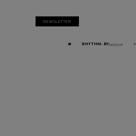
NEWSLETTER
RHYTHM. BY
MODZIK
Abra, le r’n’b