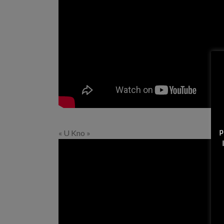
p
« U Kno »