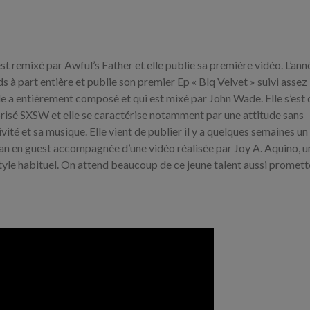
remixé par Awful’s Father et elle publie sa première vidéo. L’ann
s à part entière et publie son premier Ep « Blq Velvet » suivi assez
e a entièrement composé et qui est mixé par John Wade. Elle s’est 
prisé SXSW et elle se caractérise notamment par une attitude sans
ité et sa musique. Elle vient de publier il y a quelques semaines un
an en guest accompagnée d’une vidéo réalisée par Joy A. Aquino, un
tyle habituel. On attend beaucoup de ce jeune talent aussi promett