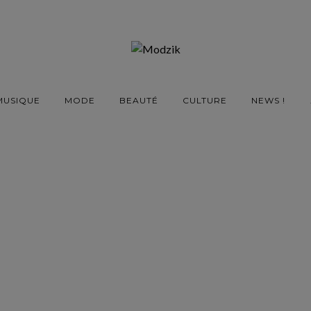
MUSIQUE
MODE
BEAUTÉ
CULTURE
NEWS !
 hors des sentiers battus
16 AVRIL 2016