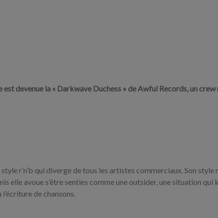
le est devenue la « Darkwave Duchess » de Awful Records, un crew 
 style r’n’b qui diverge de tous les artistes commerciaux. Son style
nis elle avoue s’être senties comme une outsider, une situation qui l
à l’écriture de chansons.