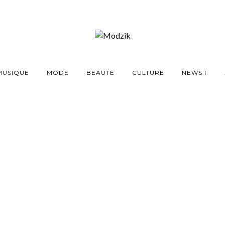
MUSIQUE
MODE
BEAUTÉ
CULTURE
NEWS !
 BEAUTY ISSUE
REVIEW #2
9 AVRIL 2014