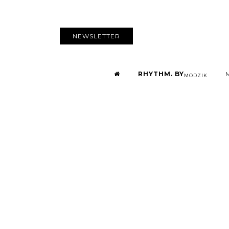
NEWSLETTER
RHYTHM. BY
MODZIK
MODZIK
P