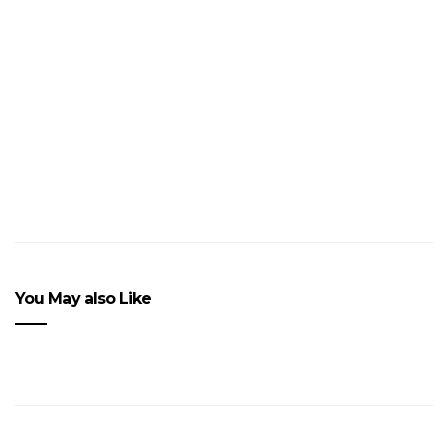
Mac Demarco : bête à
poils
You May also Like