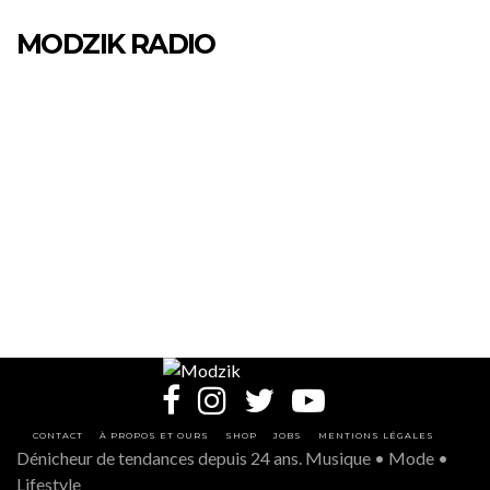
MODZIK RADIO
CONTACT
À PROPOS ET OURS
SHOP
JOBS
MENTIONS LÉGALES
Dénicheur de tendances depuis 24 ans. Musique • Mode •
Lifestyle