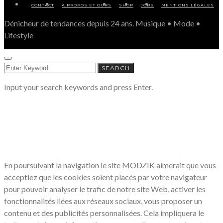
CONTACT
À PROPOS ET OURS
SHOP
JOBS
MENTIONS LÉGALES
Dénicheur de tendances depuis 24 ans. Musique • Mode •
Lifestyle
SEARCH
SEARCH
FOR:
Input your search keywords and press Enter.
LE RESPECT DE VOTRE VIE PRIVÉE
NOUS CONCERNE
En poursuivant la navigation le site MODZIK aimerait que vous
acceptiez que les cookies soient placés par votre navigateur
pour pouvoir analyser le trafic de notre site Web, activer les
fonctionnalités liées aux réseaux sociaux, vous proposer un
contenu et des publicités personnalisées. Cela impliquera le